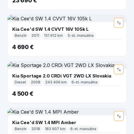
23 690 €
Kia Cee'd SW 1.4 CVVT 16V 105k L
Benzín
2011
151 912 km
5-st. manuálna
4 690 €
Kia Sportage 2.0 CRDi VGT 2WD LX Slovakia
Diesel
2008
243 406 km
6-st. manuálna
4 500 €
Kia Cee'd SW 1.4 MPI Amber
Benzín
2018
183 907 km
6-st. manuálna