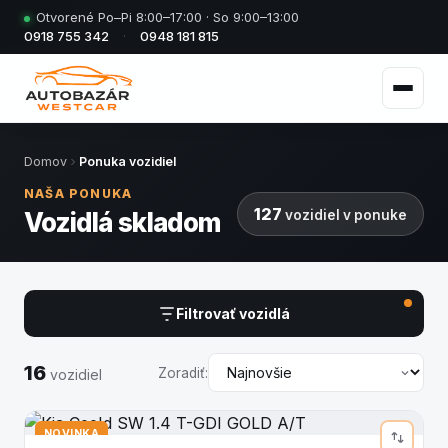
Otvorené Po–Pi 8:00–17:00 · So 9:00–13:00
0918 755 342
·
0948 181 815
Domov
Ponuka vozidiel
NAŠA PONUKA
127
Vozidlá skladom
vozidiel v ponuke
Filtrovať vozidlá
16
Zoradiť:
vozidiel
NOVINKA