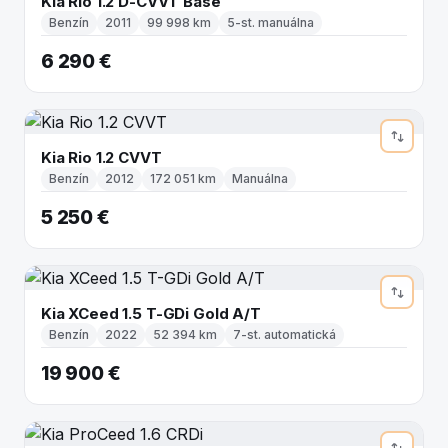
Kia Rio 1.2 D-CVVT Base
Benzín
2011
99 998 km
5-st. manuálna
6 290 €
Kia Rio 1.2 CVVT
Benzín
2012
172 051 km
Manuálna
5 250 €
Kia XCeed 1.5 T-GDi Gold A/T
Benzín
2022
52 394 km
7-st. automatická
19 900 €