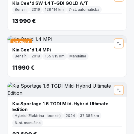
Kia Cee'd SW 1.4 T-GDI GOLD A/T
Benzín
2019
128 114 km
7-st. automatická
13 990 €
NOVINKA
Kia Cee'd 1.4 MPi
Benzín
2018
155 315 km
Manuálna
11 990 €
Kia Sportage 1.6 TGDI Mild-Hybrid Ultimate
Edition
Hybrid (Elektrina - benzín)
2024
37 385 km
6-st. manuálna