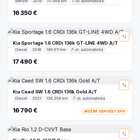
Benzín
2019
111 068 km
7-st. automatická
16 350 €
Kia Sportage 1.6 CRDi 136k GT-LINE 4WD A/T
Diesel
2018
146 611 km
7-st. automatická
17 490 €
Kia Ceed SW 1.6 CRDi 136k Gold A/T
Diesel
2021
136 209 km
7-st. automatická
16 790 €
MOŽNÝ ODPOČET DPH