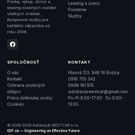
Predaj, výkup, dovoz a
Leasing a úvery
leasing osobných vozidiel
Poistenie
všetkých značiek.
Služby
Komplexné služby pre
každého zákazníka od
roku 2008.
SPOLOČNOSŤ
KONTAKT
O nás
Hlavná 123, 946 16 Bodza
Kontakt
0918 755 342
Ochrana osobných
0948 181 815
údajov
autobazarwestcar@gmail.com
Práva dotknutej osoby
Po–Pi 8:00–17:00 · So 9:00–
Cookies
13:00
© 2008–2026 Autobazár WESTCAR s.r.o.
EEF.sk — Engineering an Effective Future