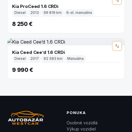
Kia ProCeed 1.6 CRDi
Diesel
2013
99 819 km
6-st. manuálna
8 250 €
Kia Ceed Cee’d 1.6 CRDi
Diesel
2017
92 583 km
Manuálna
9 990 €
PONUKA
Osobné vozidlá
Výkup vozidiel