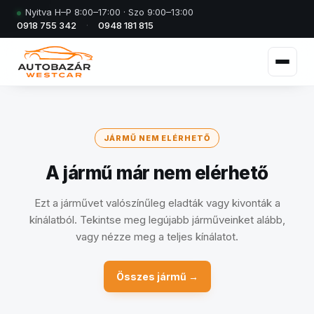
Nyitva H–P 8:00–17:00 · Szo 9:00–13:00
0918 755 342
·
0948 181 815
JÁRMŰ NEM ELÉRHETŐ
A jármű már nem elérhető
Ezt a járművet valószínűleg eladták vagy kivonták a
kínálatból. Tekintse meg legújabb járműveinket alább,
vagy nézze meg a teljes kínálatot.
Összes jármű →