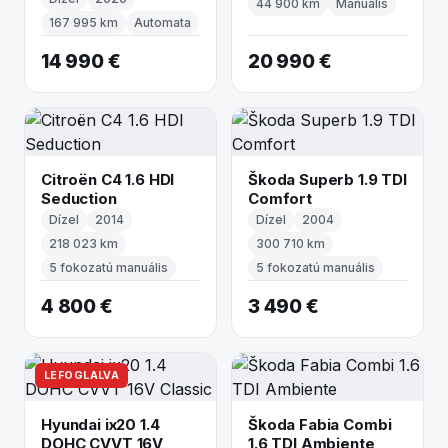
44 900 km
Manuális
167 995 km
Automata
14 990 €
20 990 €
Citroën C4 1.6 HDI
Škoda Superb 1.9 TDI
Seduction
Comfort
Dízel
2014
Dízel
2004
218 023 km
300 710 km
5 fokozatú manuális
5 fokozatú manuális
4 800 €
3 490 €
LEFOGLALVA
Hyundai ix20 1.4
Škoda Fabia Combi
DOHC CVVT 16V
1.6 TDI Ambiente