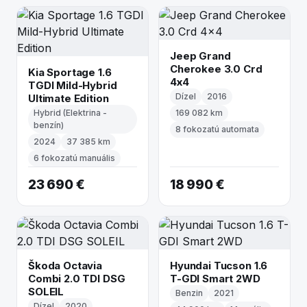
Jeep Grand
Cherokee 3.0 Crd
Kia Sportage 1.6
4x4
TGDI Mild-Hybrid
Dízel
2016
Ultimate Edition
Hybrid (Elektrina -
169 082 km
benzín)
8 fokozatú automata
2024
37 385 km
6 fokozatú manuális
23 690 €
18 990 €
Škoda Octavia
Hyundai Tucson 1.6
Combi 2.0 TDI DSG
T-GDI Smart 2WD
SOLEIL
Benzin
2021
Dízel
2020