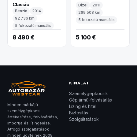
Classic
Dízel
2011
Benzin
2014
269 508 km
92 736 km
5 fokozatú manuális
5 fokozatú manuális
8 490 €
5 100 €
KÍNÁLAT
Személygépkocsik
Gépjármű-felvásárlás
Minden márkájú
Lízing és hitel
személygépkocsi
Biztosítás
értékesítése, felvásárlása,
Szolgáltatások
importja és lízingelése.
Átfogó szolgáltatások
minden ügyfélnek 2008