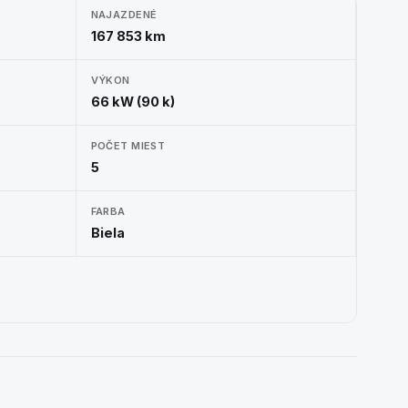
NAJAZDENÉ
167 853 km
VÝKON
66 kW (90 k)
POČET MIEST
5
FARBA
Biela