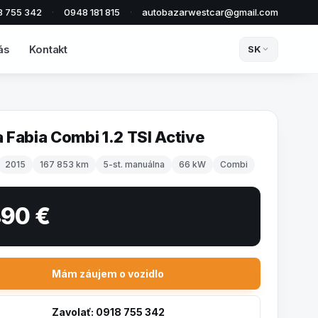
8 755 342
·
0948 181 815
·
autobazarwestcar@gmail.com
ás
Kontakt
SK
 Fabia Combi 1.2 TSI Active
2015
167 853 km
5-st. manuálna
66 kW
Combi
490 €
Mám záujem o vozidlo
Zavolať: 0918 755 342