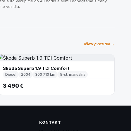
aré auto vykúpime do 48 hodín a sumu odpočítame z ceny
hto vozidla.
Všetky vozidlá →
Škoda Superb 1.9 TDI Comfort
Diesel
2004
300 710 km
5-st. manuálna
3 490 €
KONTAKT