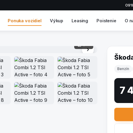
091
Ponuka vozidiel
Výkup
Leasing
Poistenie
O n
1 / 18
Škoda
Benzín
7 