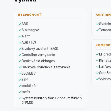
BEZPEČNOSŤ
ASISTE
ABS
Svetel
6 airbagov
Tempo
Alarm
ASR (TC)
KOMFOR
Brzdový asistent (BAS)
El. pre
Centrálne zamykanie
Klimati
Deaktivácia airbagov
Lakťov
Diaľkové ovládanie zamykania
Stop&st
EBD/EBV
Vyhriev
ESP
Imobilizér
Isofix
Systém kontroly tlaku v pneumatikách
(TPMS)