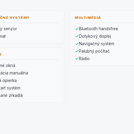
NČNÉ SYSTÉMY
MULTIMÉDIÁ
ný senzor
Bluetooth handsfree
mat
Dotykový displej
Navigačný systém
Palubný počítač
T
Rádio
dné okná
zácia manuálna
á opierka
art systém
ané zrkadlá