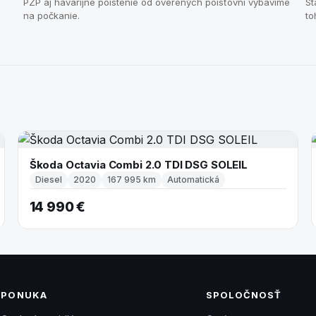
PZP aj havarijné poistenie od overených poisťovní vybavíme
St
na počkanie.
to
Škoda Octavia Combi 2.0 TDI DSG SOLEIL
Diesel
2020
167 995 km
Automatická
14 990 €
PONUKA
SPOLOČNOSŤ