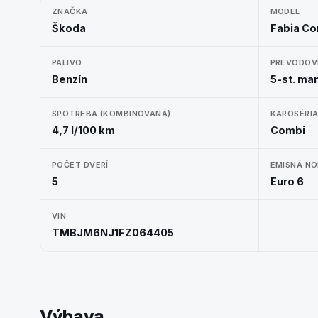
ZNAČKA
MODEL
Škoda
Fabia C
PALIVO
PREVODOV
Benzín
5-st. ma
SPOTREBA (KOMBINOVANÁ)
KAROSÉRI
4,7 l/100 km
Combi
POČET DVERÍ
EMISNÁ N
5
Euro 6
VIN
TMBJM6NJ1FZ064405
Výbava