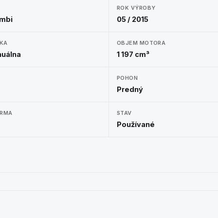
ROK VÝROBY
ombi
05 / 2015
KA
OBJEM MOTORA
nuálna
1 197 cm³
A
POHON
Predný
ORMA
STAV
Používané