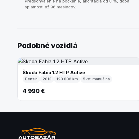
Predschválenie na počkanie, akontácia od 0 %, doba
splatnosti až 96 mesiacov.
Podobné vozidlá
Škoda Fabia 1.2 HTP Active
Benzín
2013
128 886 km
5-st. manuálna
4 990 €