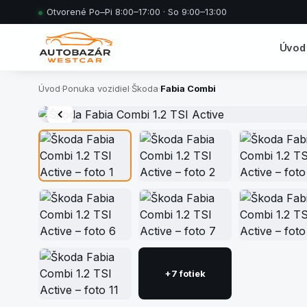
Otvorené Po–Pi 8:00–17:00 · So 9:00–13:00
Úvod
Úvod
·
Ponuka vozidiel
·
Škoda
·
Fabia Combi
+7 fotiek