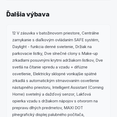
Ďalšia výbava
12 V zásuvka v batožinovom priestore, Centrálne
zamykanie s diaľkovým ovládaním SAFE systém,
Daylight - funkcia denné svietenie, Držiak na
parkovacie lístky, Dve slnečné clony s Make-up
zrkadlami posuvnými krytmi adržiakom lístkov, Dve
svetlá na čítanie vpredu a vzadu + difúzne
osvetlenie, Elektricky sklopné vonkajšie spätné
zrkadlá s automatickým stmavovaním osvetlenie
nástupného priestoru, Intelligent Assistant (Coming
Home) svetelný a dažďový senzor, Lakťová
opierka vzadu s držiakom nápojov s otvorom na
prepravu dlhých predmetov, MAXI DOT
plnegrafický displej palubného počítača,