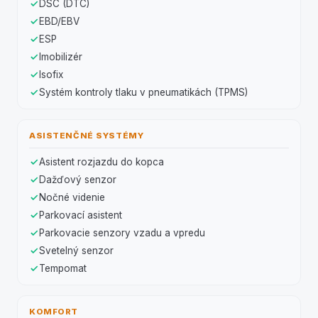
DSC (DTC)
EBD/EBV
ESP
Imobilizér
Isofix
Systém kontroly tlaku v pneumatikách (TPMS)
ASISTENČNÉ SYSTÉMY
Asistent rozjazdu do kopca
Dažďový senzor
Nočné videnie
Parkovací asistent
Parkovacie senzory vzadu a vpredu
Svetelný senzor
Tempomat
KOMFORT