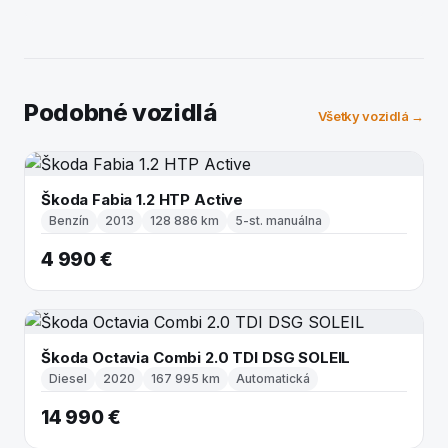
Podobné vozidlá
Všetky vozidlá →
Škoda Fabia 1.2 HTP Active
Benzín
2013
128 886 km
5-st. manuálna
4 990 €
Škoda Octavia Combi 2.0 TDI DSG SOLEIL
Diesel
2020
167 995 km
Automatická
14 990 €