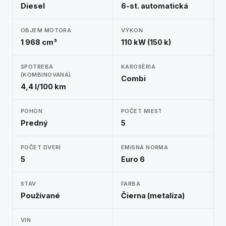
Diesel
6-st. automatická
OBJEM MOTORA
VÝKON
1 968 cm³
110 kW (150 k)
SPOTREBA
KAROSÉRIA
(KOMBINOVANÁ)
Combi
4,4 l/100 km
POHON
POČET MIEST
Predný
5
POČET DVERÍ
EMISNÁ NORMA
5
Euro 6
STAV
FARBA
Používané
Čierna (metalíza)
VIN