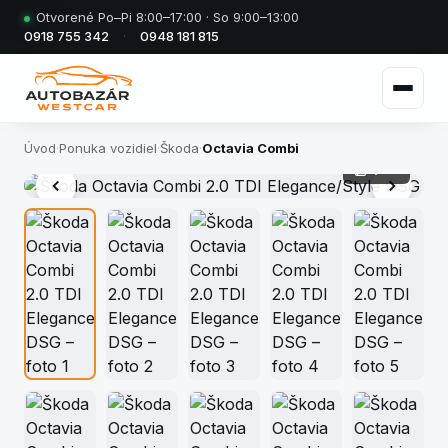
Otvorené Po–Pi 8:00–17:00 · So 9:00–13:00
0918 755 342
·
0948 181 815
Úvod
·
Ponuka vozidiel
·
Škoda
·
Octavia Combi
1 / 26