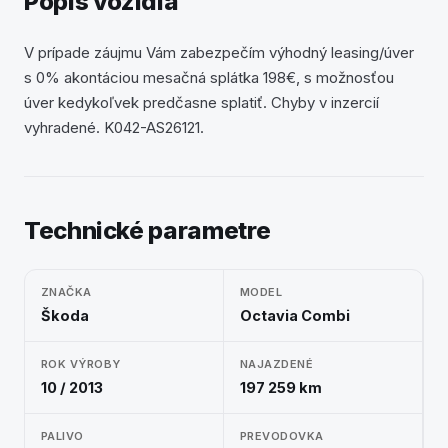
Popis vozidla
V prípade záujmu Vám zabezpečím výhodný leasing/úver
s 0% akontáciou mesačná splátka 198€, s možnosťou
úver kedykoľvek predčasne splatiť. Chyby v inzercií
vyhradené. K042-AS26121.
Technické parametre
ZNAČKA
MODEL
Škoda
Octavia Combi
ROK VÝROBY
NAJAZDENÉ
10 / 2013
197 259 km
PALIVO
PREVODOVKA