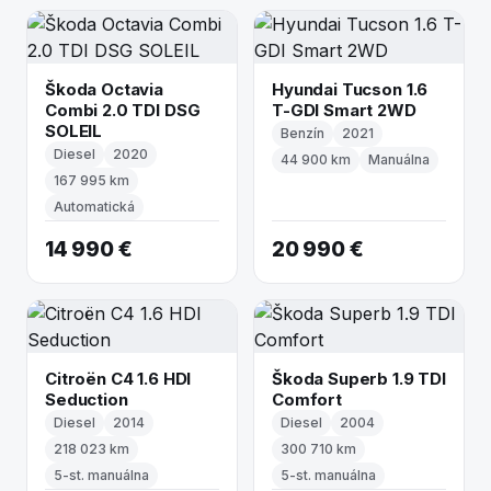
Škoda Octavia
Hyundai Tucson 1.6
Combi 2.0 TDI DSG
T-GDI Smart 2WD
SOLEIL
Benzín
2021
Diesel
2020
44 900 km
Manuálna
167 995 km
Automatická
14 990 €
20 990 €
Citroën C4 1.6 HDI
Škoda Superb 1.9 TDI
Seduction
Comfort
Diesel
2014
Diesel
2004
218 023 km
300 710 km
5-st. manuálna
5-st. manuálna