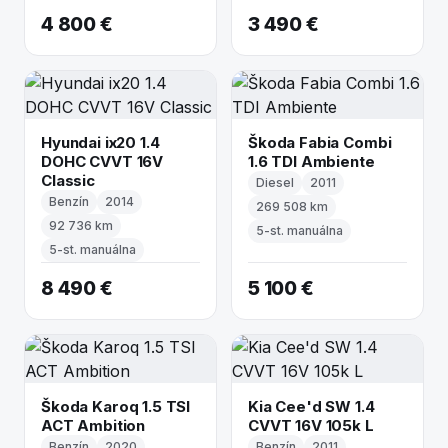
4 800 €
3 490 €
Hyundai ix20 1.4
Škoda Fabia Combi
DOHC CVVT 16V
1.6 TDI Ambiente
Classic
Diesel
2011
Benzín
2014
269 508 km
92 736 km
5-st. manuálna
5-st. manuálna
8 490 €
5 100 €
Škoda Karoq 1.5 TSI
Kia Cee'd SW 1.4
ACT Ambition
CVVT 16V 105k L
Benzín
2020
Benzín
2011