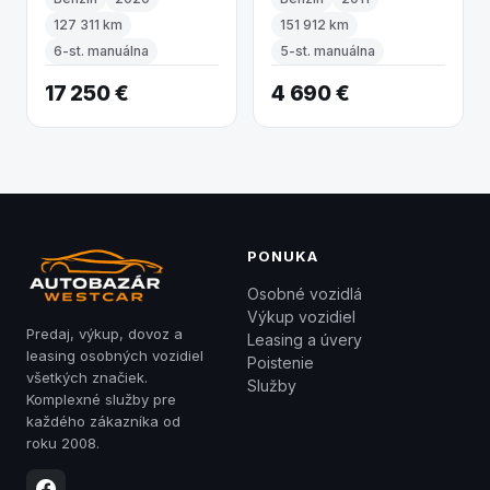
127 311 km
151 912 km
6-st. manuálna
5-st. manuálna
17 250 €
4 690 €
PONUKA
Osobné vozidlá
Výkup vozidiel
Predaj, výkup, dovoz a
Leasing a úvery
leasing osobných vozidiel
Poistenie
všetkých značiek.
Služby
Komplexné služby pre
každého zákazníka od
roku 2008.