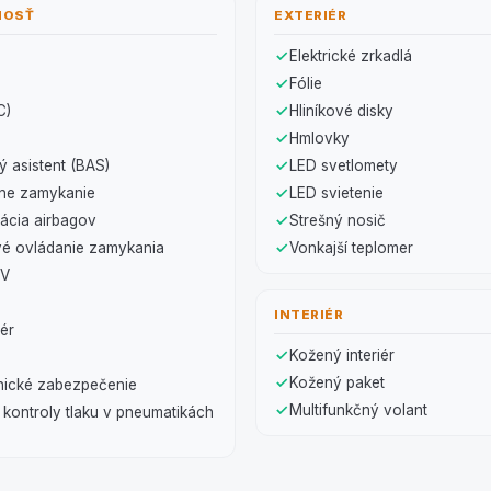
NOSŤ
EXTERIÉR
Elektrické zrkadlá
Fólie
C)
Hliníkové disky
Hmlovky
 asistent (BAS)
LED svetlomety
lne zamykanie
LED svietenie
ácia airbagov
Strešný nosič
vé ovládanie zamykania
Vonkajší teplomer
BV
INTERIÉR
zér
Kožený interiér
Kožený paket
ické zabezpečenie
Multifunkčný volant
kontroly tlaku v pneumatikách