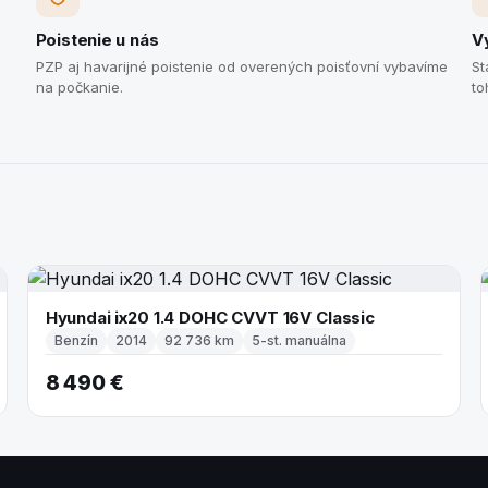
Poistenie u nás
V
PZP aj havarijné poistenie od overených poisťovní vybavíme
St
na počkanie.
to
Hyundai ix20 1.4 DOHC CVVT 16V Classic
Benzín
2014
92 736 km
5-st. manuálna
8 490 €