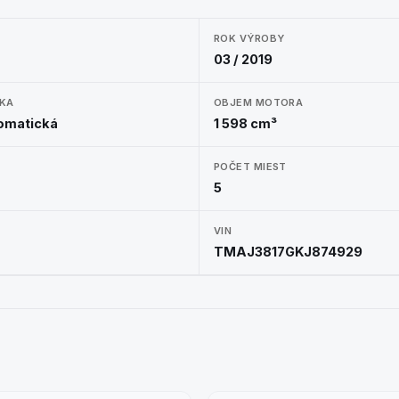
ROK VÝROBY
03 / 2019
KA
OBJEM MOTORA
tomatická
1 598 cm³
POČET MIEST
5
VIN
TMAJ3817GKJ874929