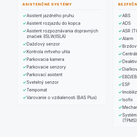
ASISTENČNÉ SYSTÉMY
BEZPEČ
Asistent jazdného pruhu
ABS
Asistent rozjazdu do kopca
ADS
Asistent rozpoznávania dopravných
ASR (T
značiek (ISLW/ISLA)
Alarm
Dažďový senzor
Brzdový
Kontrola mŕtveho uhla
Centrá
Parkovacia kamera
Deaktiv
Parkovacie senzory
Diaľko
Parkovací asistent
EBD/E
Svetelný senzor
ESP
Tempomat
Imobili
Varovanie o vzdialenosti (BAS Plus)
Isofix
Mechan
Systém 
(TPMS)