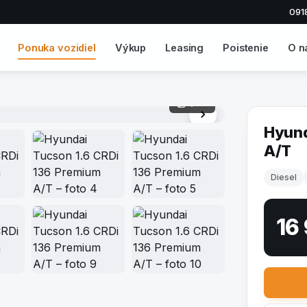
091
Ponuka vozidiel
Výkup
Leasing
Poistenie
O n
1 / 20
Hyund
A/T
Diesel
16