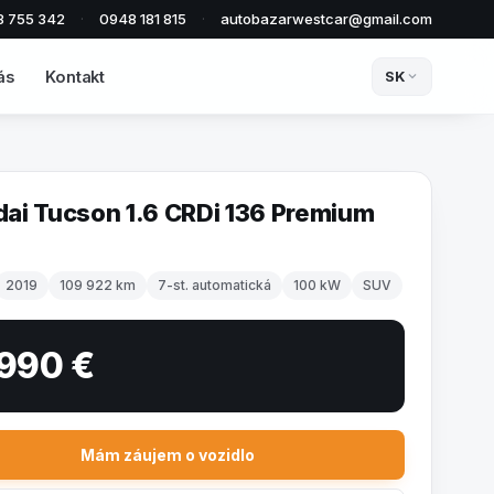
8 755 342
·
0948 181 815
·
autobazarwestcar@gmail.com
ás
Kontakt
SK
ai Tucson 1.6 CRDi 136 Premium
2019
109 922 km
7-st. automatická
100 kW
SUV
 990 €
Mám záujem o vozidlo