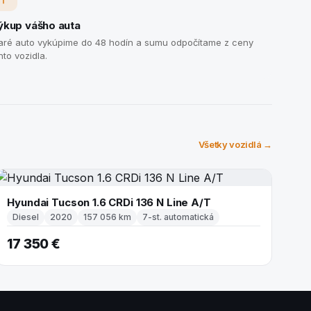
ýkup vášho auta
aré auto vykúpime do 48 hodín a sumu odpočítame z ceny
hto vozidla.
Všetky vozidlá →
Hyundai Tucson 1.6 CRDi 136 N Line A/T
Diesel
2020
157 056 km
7-st. automatická
17 350 €