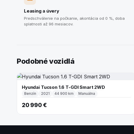
Leasing a úvery
Predschválenie na počkanie, akontácia od 0 %, doba
splatnosti až 96 mesiacov.
Podobné vozidlá
Hyundai Tucson 1.6 T-GDI Smart 2WD
Benzín
2021
44 900 km
Manuálna
20 990 €