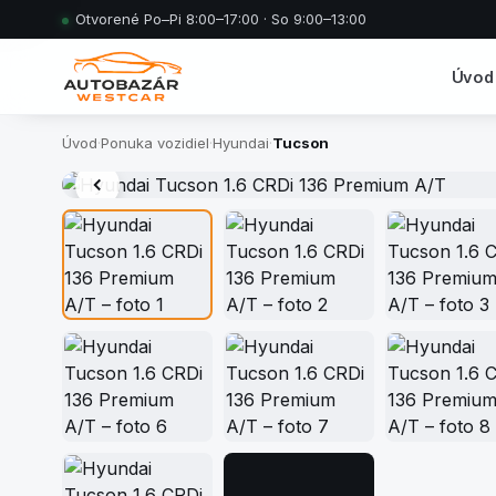
Otvorené Po–Pi 8:00–17:00 · So 9:00–13:00
Úvod
Úvod
·
Ponuka vozidiel
·
Hyundai
·
Tucson