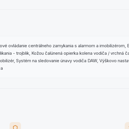
ové ovládanie centrálneho zamykania s alarmom a imobilizérom, El
kania - trojblik, Kožou čalúnená opierka kolena vodiča / vrchná č
imobilizér, Systém na sledovanie únavy vodiča DAW, Výškovo nast
ča