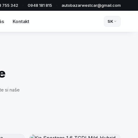
8 755 342
·
0948 181 815
·
autobazarwestcar@gmail.com
ás
Kontakt
SK
e
e si naše