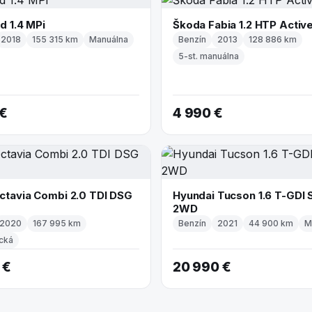
d 1.4 MPi
Škoda Fabia 1.2 HTP Activ
2018
155 315 km
Manuálna
Benzín
2013
128 886 km
5-st. manuálna
 €
4 990 €
ctavia Combi 2.0 TDI DSG
Hyundai Tucson 1.6 T-GDI 
2WD
2020
167 995 km
Benzín
2021
44 900 km
M
cká
 €
20 990 €