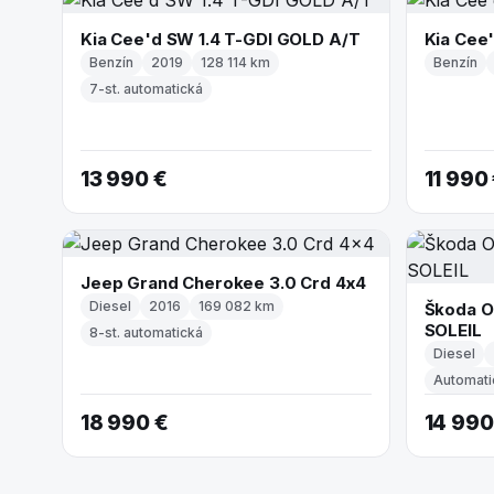
Kia Cee'd SW 1.4 T-GDI GOLD A/T
Kia Cee'
Benzín
2019
128 114 km
Benzín
7-st. automatická
13 990 €
11 990
Jeep Grand Cherokee 3.0 Crd 4x4
Diesel
2016
169 082 km
Škoda O
SOLEIL
8-st. automatická
Diesel
Automati
18 990 €
14 990