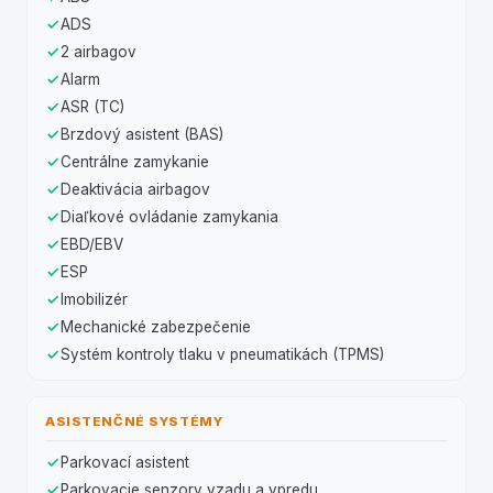
ADS
2 airbagov
Alarm
ASR (TC)
Brzdový asistent (BAS)
Centrálne zamykanie
Deaktivácia airbagov
Diaľkové ovládanie zamykania
EBD/EBV
ESP
Imobilizér
Mechanické zabezpečenie
Systém kontroly tlaku v pneumatikách (TPMS)
ASISTENČNÉ SYSTÉMY
Parkovací asistent
Parkovacie senzory vzadu a vpredu