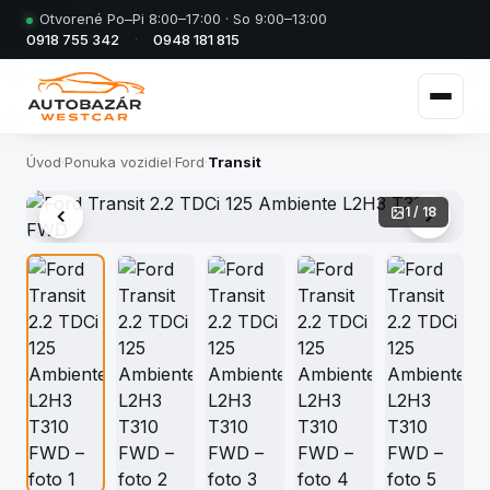
Otvorené Po–Pi 8:00–17:00 · So 9:00–13:00
0918 755 342
·
0948 181 815
Úvod
·
Ponuka vozidiel
·
Ford
·
Transit
1 / 18