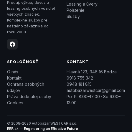
Predaj, výkup, dovoz a
Leasing a úvery
leasing osobných vozidiel
Poistenie
všetkých značiek.
Služby
Komplexné služby pre
každého zákazníka od
roku 2008.
SPOLOČNOSŤ
KONTAKT
O nás
Hlavná 123, 946 16 Bodza
Kontakt
0918 755 342
Ochrana osobných
0948 181 815
údajov
autobazarwestcar@gmail.com
Práva dotknutej osoby
Po–Pi 8:00–17:00 · So 9:00–
Cookies
13:00
© 2008–2026 Autobazár WESTCAR s.r.o.
EEF.sk — Engineering an Effective Future