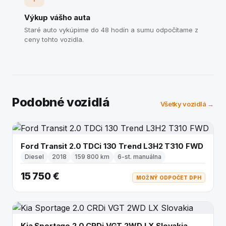
Výkup vášho auta
Staré auto vykúpime do 48 hodín a sumu odpočítame z
ceny tohto vozidla.
Podobné vozidlá
Všetky vozidlá →
Ford Transit 2.0 TDCi 130 Trend L3H2 T310 FWD
Diesel
2018
159 800 km
6-st. manuálna
15 750 €
MOŽNÝ ODPOČET DPH
Kia Sportage 2.0 CRDi VGT 2WD LX Slovakia