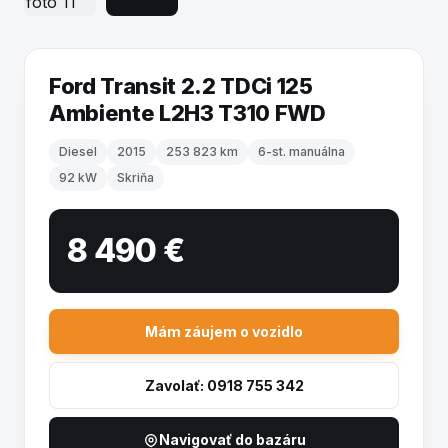
Ford Transit 2.2 TDCi 125
Ambiente L2H3 T310 FWD
Diesel
2015
253 823 km
6-st. manuálna
92 kW
Skriňa
8 490 €
Mám záujem o vozidlo
Zavolať: 0918 755 342
Navigovať do bazáru