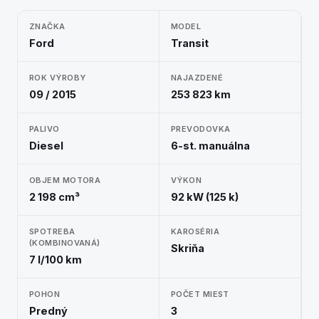
ZNAČKA
MODEL
Ford
Transit
ROK VÝROBY
NAJAZDENÉ
09 / 2015
253 823 km
PALIVO
PREVODOVKA
Diesel
6-st. manuálna
OBJEM MOTORA
VÝKON
2 198 cm³
92 kW (125 k)
SPOTREBA
KAROSÉRIA
(KOMBINOVANÁ)
Skriňa
7 l/100 km
POHON
POČET MIEST
Predný
3