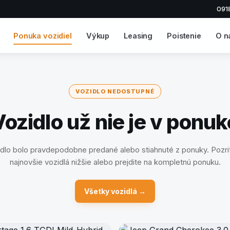
091
Ponuka vozidiel
Výkup
Leasing
Poistenie
O n
VOZIDLO NEDOSTUPNÉ
Vozidlo už nie je v ponuk
dlo bolo pravdepodobne predané alebo stiahnuté z ponuky. Pozrit
najnovšie vozidlá nižšie alebo prejdite na kompletnú ponuku.
Všetky vozidlá →