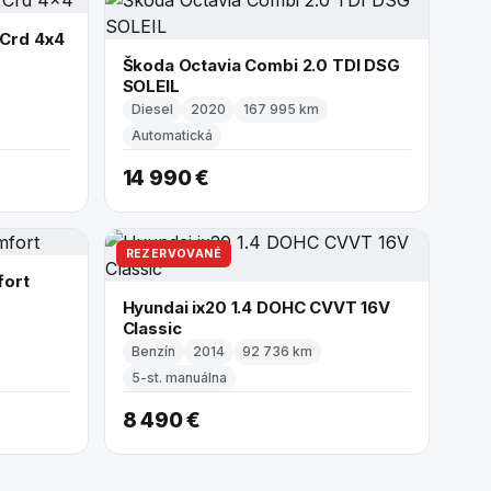
 Crd 4x4
Škoda Octavia Combi 2.0 TDI DSG
SOLEIL
Diesel
2020
167 995 km
Automatická
14 990 €
REZERVOVANÉ
fort
Hyundai ix20 1.4 DOHC CVVT 16V
Classic
Benzín
2014
92 736 km
5-st. manuálna
8 490 €