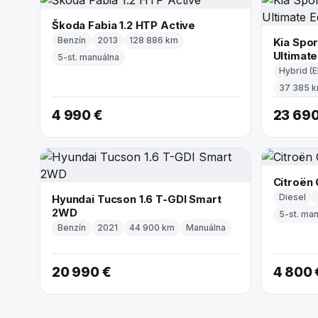
Škoda Fabia 1.2 HTP Active
Benzín
2013
128 886 km
Kia Spor
Ultimate
5-st. manuálna
Hybrid (E
37 385 
4 990 €
23 690
Citroën 
Diesel
Hyundai Tucson 1.6 T-GDI Smart
2WD
5-st. ma
Benzín
2021
44 900 km
Manuálna
20 990 €
4 800 