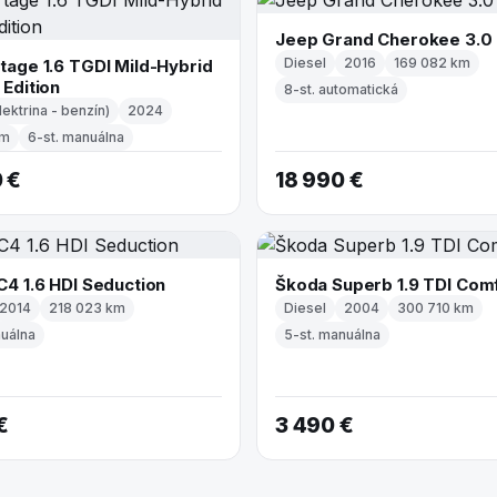
Jeep Grand Cherokee 3.0
Diesel
2016
169 082 km
tage 1.6 TGDI Mild-Hybrid
 Edition
8-st. automatická
lektrina - benzín)
2024
km
6-st. manuálna
 €
18 990 €
C4 1.6 HDI Seduction
Škoda Superb 1.9 TDI Com
2014
218 023 km
Diesel
2004
300 710 km
nuálna
5-st. manuálna
€
3 490 €