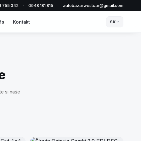
8 755 342
·
0948 181 815
·
autobazarwestcar@gmail.com
ás
Kontakt
SK
e
e si naše