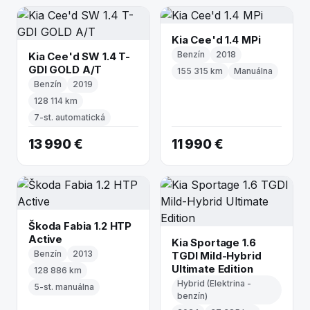
Kia Cee'd 1.4 MPi
Benzín
2018
Kia Cee'd SW 1.4 T-
GDI GOLD A/T
155 315 km
Manuálna
Benzín
2019
128 114 km
7-st. automatická
13 990 €
11 990 €
Škoda Fabia 1.2 HTP
Active
Kia Sportage 1.6
Benzín
2013
TGDI Mild-Hybrid
Ultimate Edition
128 886 km
Hybrid (Elektrina -
5-st. manuálna
benzín)