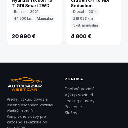
Hyundai Tucson 1.6
Citroën C4 1.6 HDI
T-GDI Smart 2WD
Seduction
Benzín
2021
Diesel
2014
44 900 km
Manuálna
218 023 km
5-st. manuálna
20 990 €
4 800 €
PONUKA
Osobné vozidlá
Výkup vozidiel
Predaj, výkup, dovoz a
Leasing a úvery
leasing osobných vozidiel
Poistenie
všetkých značiek.
Služby
Komplexné služby pre
každého zákazníka od
roku 2008.