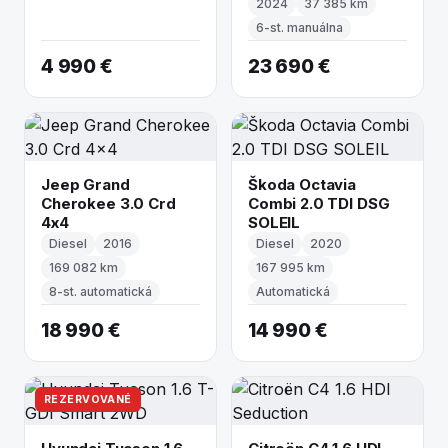
2024
37 385 km
6-st. manuálna
4 990 €
23 690 €
Jeep Grand
Škoda Octavia
Cherokee 3.0 Crd
Combi 2.0 TDI DSG
4x4
SOLEIL
Diesel
2016
Diesel
2020
169 082 km
167 995 km
8-st. automatická
Automatická
18 990 €
14 990 €
REZERVOVANÉ