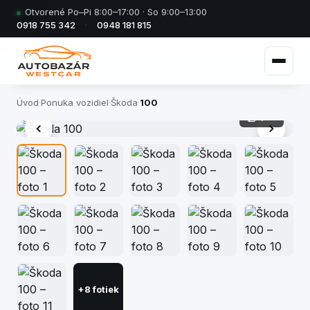
Otvorené Po–Pi 8:00–17:00 · So 9:00–13:00
0918 755 342
·
0948 181 815
Úvod
·
Ponuka vozidiel
·
Škoda
·
100
1 / 19
+8 fotiek