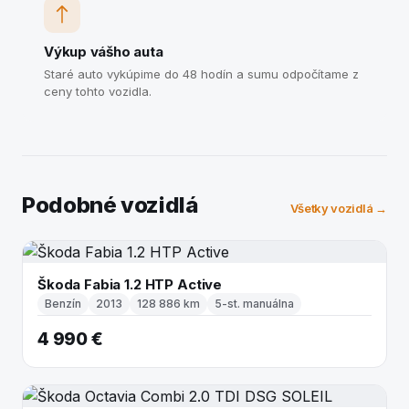
Výkup vášho auta
Staré auto vykúpime do 48 hodín a sumu odpočítame z
ceny tohto vozidla.
Podobné vozidlá
Všetky vozidlá →
Škoda Fabia 1.2 HTP Active
Benzín
2013
128 886 km
5-st. manuálna
4 990 €