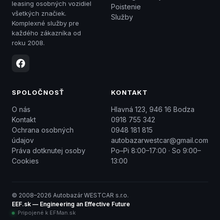
leasing osobných vozidiel
Poistenie
všetkých značiek.
Služby
Komplexné služby pre
každého zákazníka od
roku 2008.
SPOLOČNOSŤ
KONTAKT
O nás
Hlavná 123, 946 16 Bodza
Kontakt
0918 755 342
Ochrana osobných
0948 181 815
údajov
autobazarwestcar@gmail.com
Práva dotknutej osoby
Po–Pi 8:00–17:00 · So 9:00–
Cookies
13:00
© 2008–2026 Autobazár WESTCAR s.r.o.
EEF.sk — Engineering an Effective Future
Pripojené k EFMan.sk