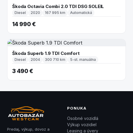
Škoda Octavia Combi 2.0 TDI DSG SOLEIL
Diesel
2020
167 995 km
Automatická
14 990 €
Škoda Superb 1.9 TDI Comfort
Diesel
2004
300 710 km
5-st. manuálna
3 490 €
PONUKA
Osobné vozidlá
Výkup vozidiel
Predaj, výkup, dovoz a
Leasing a úvery