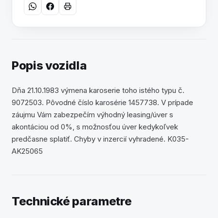
Popis vozidla
Dňa 21.10.1983 výmena karoserie toho istého typu č.
9072503. Pôvodné číslo karosérie 1457738. V prípade
záujmu Vám zabezpečím výhodný leasing/úver s
akontáciou od 0%, s možnosťou úver kedykoľvek
predčasne splatiť. Chyby v inzercií vyhradené. K035-
AK25065
Technické parametre