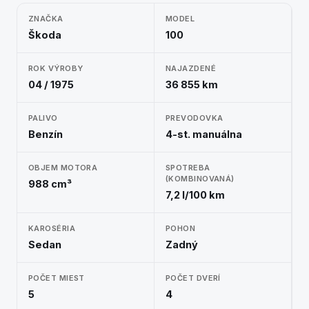
ZNAČKA
MODEL
Škoda
100
ROK VÝROBY
NAJAZDENÉ
04 / 1975
36 855 km
PALIVO
PREVODOVKA
Benzín
4-st. manuálna
OBJEM MOTORA
SPOTREBA
(KOMBINOVANÁ)
988 cm³
7,2 l/100 km
KAROSÉRIA
POHON
Sedan
Zadný
POČET MIEST
POČET DVERÍ
5
4