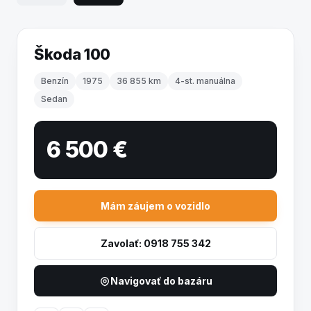
Škoda 100
Benzín
1975
36 855 km
4-st. manuálna
Sedan
6 500 €
Mám záujem o vozidlo
Zavolať: 0918 755 342
Navigovať do bazáru